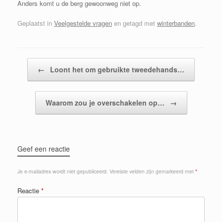
Anders komt u de berg gewoonweg niet op.
Geplaatst in
Veelgestelde vragen
en getagd met
winterbanden
.
Berichtnavigatie
←
Loont het om gebruikte tweedehands…
Waarom zou je overschakelen op…
→
Geef een reactie
Je e-mailadres wordt niet gepubliceerd.
Vereiste velden zijn gemarkeerd met
*
Reactie
*