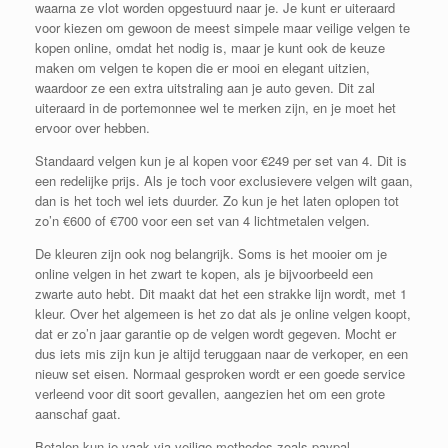
waarna ze vlot worden opgestuurd naar je. Je kunt er uiteraard
voor kiezen om gewoon de meest simpele maar veilige velgen te
kopen online, omdat het nodig is, maar je kunt ook de keuze
maken om velgen te kopen die er mooi en elegant uitzien,
waardoor ze een extra uitstraling aan je auto geven. Dit zal
uiteraard in de portemonnee wel te merken zijn, en je moet het
ervoor over hebben.
Standaard velgen kun je al kopen voor €249 per set van 4. Dit is
een redelijke prijs. Als je toch voor exclusievere velgen wilt gaan,
dan is het toch wel iets duurder. Zo kun je het laten oplopen tot
zo’n €600 of €700 voor een set van 4 lichtmetalen velgen.
De kleuren zijn ook nog belangrijk. Soms is het mooier om je
online velgen in het zwart te kopen, als je bijvoorbeeld een
zwarte auto hebt. Dit maakt dat het een strakke lijn wordt, met 1
kleur. Over het algemeen is het zo dat als je online velgen koopt,
dat er zo’n jaar garantie op de velgen wordt gegeven. Mocht er
dus iets mis zijn kun je altijd teruggaan naar de verkoper, en een
nieuw set eisen. Normaal gesproken wordt er een goede service
verleend voor dit soort gevallen, aangezien het om een grote
aanschaf gaat.
Betalen kun je vaak via veilige methodes zoals paypal,